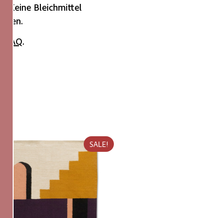
. Keine Bleichmittel
cknen.
im
FAQ
.
SALE!