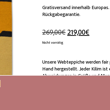
Gratisversand innerhalb Europas.
Rückgabegarantie.
269,00
€
219,00
€
Nicht vorrätig
Unsere Webteppiche werden fair 
Hand hergestellt. Jeder Kilim ist 
Abweichungen in Größe und Muste
Authentizität und natürliche Schö
Wir empfehlen eine rutschfeste 
Wollteppiche sind aufgrund ihrer
schmutzabweisend. Bei Verschm