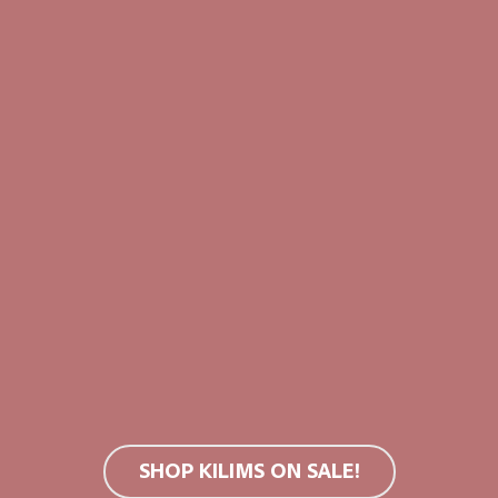
Teppichreinigung oder Kaltwäsche
verwenden, nicht im Trockner tro
Mehr Informationen findest du 
SALE!
SHOP KILIMS ON SALE!