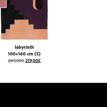
labyrinth
100×160 cm (S)
269,00
€
219,00
€