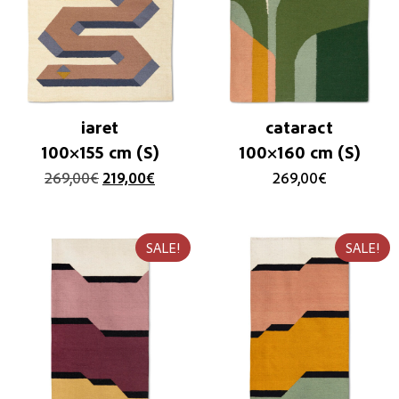
iaret
cataract
100×155 cm (S)
100×160 cm (S)
269,00
€
219,00
€
269,00
€
SALE!
SALE!