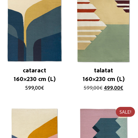
cataract
talatat
160×230 cm (L)
160×230 cm (L)
599,00
€
599,00
€
499,00
€
SALE!