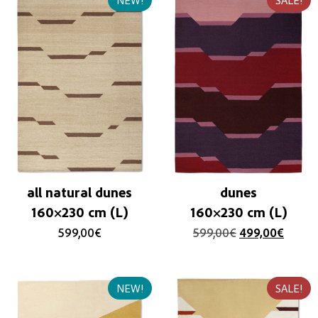
NEW!
SALE!
all natural dunes
dunes
160×230 cm (L)
160×230 cm (L)
599,00
€
599,00
€
499,00
€
NEW!
SALE!