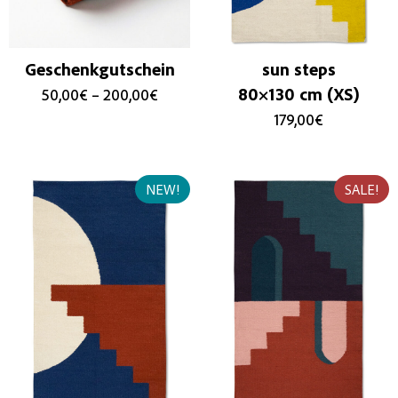
Geschenkgutschein
sun steps
80×130 cm (XS)
50,00
€
–
200,00
€
179,00
€
NEW!
SALE!