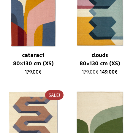
cataract
clouds
80×130 cm (XS)
80×130 cm (XS)
179,00
€
179,00
€
149,00
€
SALE!