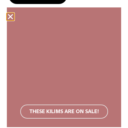
Unsere Webteppiche werden fair produziert und von
Hand hergestellt. Jeder Kilim ist ein Unikat mit
leichten Abweichungen in Größe und Muster, die
seine Authentizität und natürliche Schönheit
unterstreichen.
Wir empfehlen eine rutschfeste Unterlage.
Hochwertige Wollteppiche sind aufgrund ihrer
Oberflächenstruktur schmutzabweisend. Bei
Verschmutzung empfehlen wir Teppichreinigung
oder Kaltwäsche. Keine Bleichmittel verwenden,
nicht im Trockner trocknen.
THESE KILIMS ARE ON SALE!
Mehr Informationen findest du im
FAQ
.