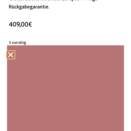
Rückgabegarantie.
409,00
€
3 vorrätig
IN DEN WARENKORB
Unsere Webteppiche werden fair produziert und von
Hand hergestellt. Jeder Kilim ist ein Unikat mit
leichten Abweichungen in Größe und Muster, die
seine Authentizität und natürliche Schönheit