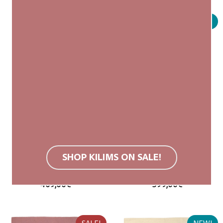
NEW!
NEW!
bricks
all natural dunes
SHOP KILIMS ON SALE!
120×200 cm (M)
160×230 cm (L)
409,00
€
599,00
€