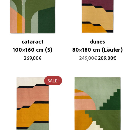
cataract
dunes
100×160 cm (S)
80×180 cm (Läufer)
269,00
€
249,00
€
209,00
€
SALE!