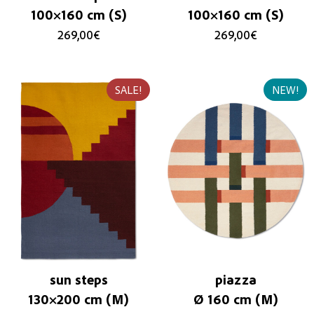
100×160 cm (S)
100×160 cm (S)
269,00
€
269,00
€
SALE!
NEW!
sun steps
piazza
130×200 cm (M)
Ø 160 cm (M)