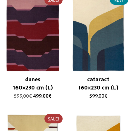
SALE!
NEW!
dunes
cataract
160×230 cm (L)
160×230 cm (L)
599,00
€
499,00
€
599,00
€
SALE!