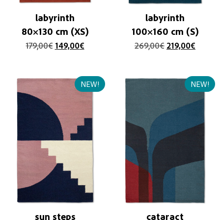
labyrinth
labyrinth
80×130 cm (XS)
100×160 cm (S)
179,00
€
149,00
€
269,00
€
219,00
€
NEW!
NEW!
sun steps
cataract