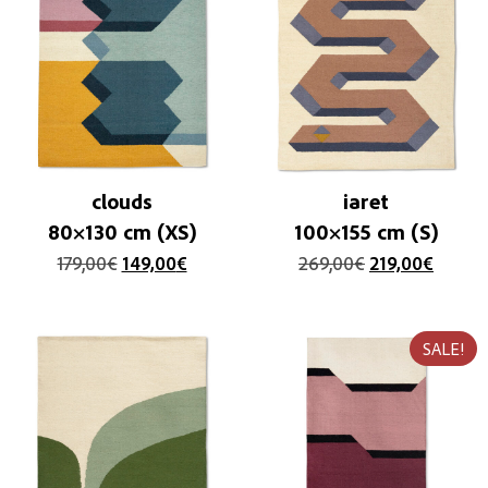
clouds
iaret
80×130 cm (XS)
100×155 cm (S)
179,00
€
149,00
€
269,00
€
219,00
€
SALE!