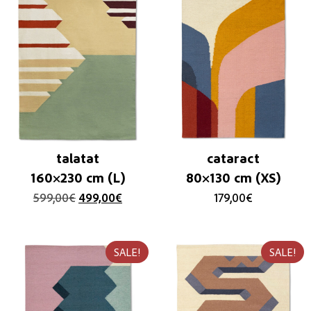
talatat
cataract
160×230 cm (L)
80×130 cm (XS)
599,00
€
499,00
€
179,00
€
SALE!
SALE!