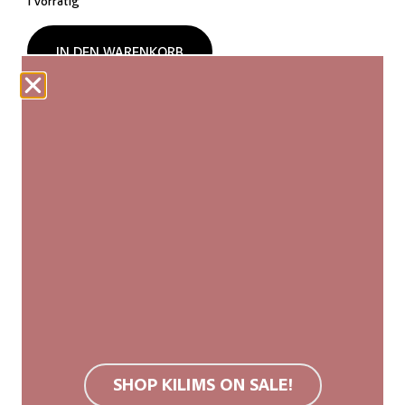
1 vorrätig
IN DEN WARENKORB
Unsere Webteppiche werden fair produziert und von
Hand hergestellt. Jeder Kilim ist ein Unikat mit
leichten Abweichungen in Größe und Muster, die
seine Authentizität und natürliche Schönheit
unterstreichen.
Wir empfehlen eine rutschfeste Unterlage.
Hochwertige Wollteppiche sind aufgrund ihrer
Oberflächenstruktur schmutzabweisend. Bei
Verschmutzung empfehlen wir Teppichreinigung
SHOP KILIMS ON SALE!
oder Kaltwäsche. Keine Bleichmittel verwenden,