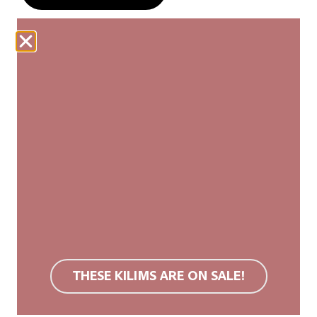
Unsere Webteppiche werden fair produziert und von
Hand hergestellt. Jeder Kilim ist ein Unikat mit
leichten Abweichungen in Größe und Muster, die
seine Authentizität und natürliche Schönheit
unterstreichen.
Wir empfehlen eine rutschfeste Unterlage.
Hochwertige Wollteppiche sind aufgrund ihrer
Oberflächenstruktur schmutzabweisend. Bei
Verschmutzung empfehlen wir Teppichreinigung
oder Kaltwäsche. Keine Bleichmittel verwenden,
nicht im Trockner trocknen.
THESE KILIMS ARE ON SALE!
Mehr Informationen findest du im
FAQ
.