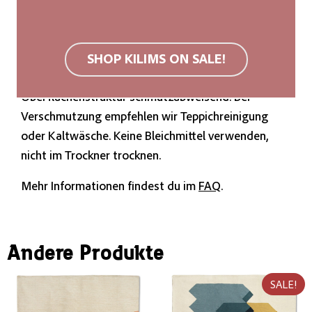
seine Authentizität und natürliche Schönheit
unterstreichen.
SHOP KILIMS ON SALE!
Wir empfehlen eine rutschfeste Unterlage.
Hochwertige Wollteppiche sind aufgrund ihrer
Oberflächenstruktur schmutzabweisend. Bei
Verschmutzung empfehlen wir Teppichreinigung
oder Kaltwäsche. Keine Bleichmittel verwenden,
nicht im Trockner trocknen.
Mehr Informationen findest du im
FAQ
.
Andere Produkte
SALE!