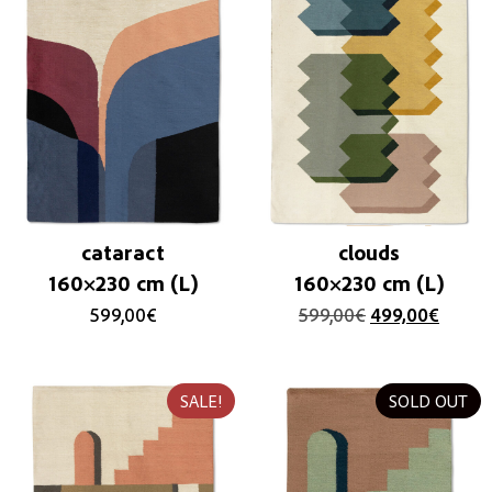
cataract
clouds
160×230 cm (L)
160×230 cm (L)
599,00
€
599,00
€
499,00
€
SALE!
SOLD OUT