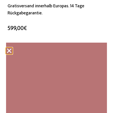
Gratisversand innerhalb Europas. 14 Tage
Rückgabegarantie.
599,00
€
Verfügbar bei Nachbestellung
IN DEN WARENKORB
Unsere Webteppiche werden fair produziert und von
Hand hergestellt. Jeder Kilim ist ein Unikat mit
leichten Abweichungen in Größe und Muster, die