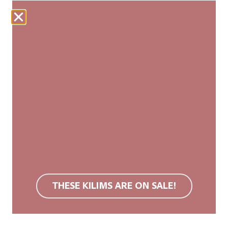
Unsere Webteppiche werden fair produziert und von
Hand hergestellt. Jeder Kilim ist ein Unikat mit
leichten Abweichungen in Größe und Muster, die
seine Authentizität und natürliche Schönheit
unterstreichen.
Wir empfehlen eine rutschfeste Unterlage.
Hochwertige Wollteppiche sind aufgrund ihrer
Oberflächenstruktur schmutzabweisend. Bei
Verschmutzung empfehlen wir Teppichreinigung
oder Kaltwäsche. Keine Bleichmittel verwenden,
nicht im Trockner trocknen.
THESE KILIMS ARE ON SALE!
Mehr Informationen findest du im
FAQ
.