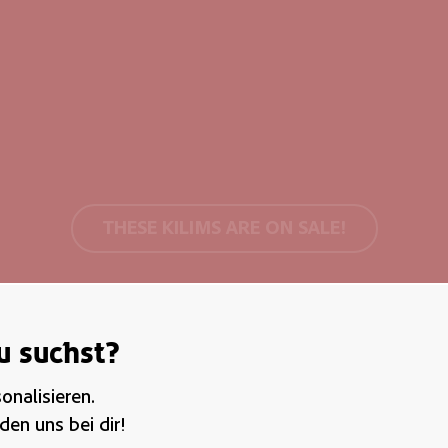
THESE KILIMS ARE ON SALE!
u suchst?
onalisieren.
en uns bei dir!