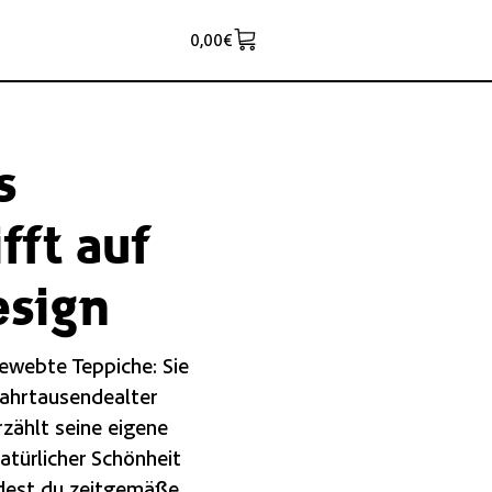
0,00
€
s
fft auf
esign
gewebte Teppiche: Sie
jahrtausendealter
rzählt seine eigene
atürlicher Schönheit
indest du zeitgemäße