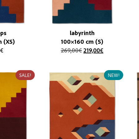
eps
labyrinth
 (XS)
100×160 cm (S)
€
269,00
€
219,00
€
SALE!
NEW!