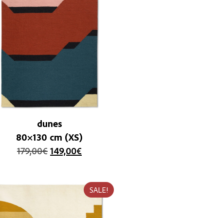
dunes
80×130 cm (XS)
179,00
€
149,00
€
SALE!