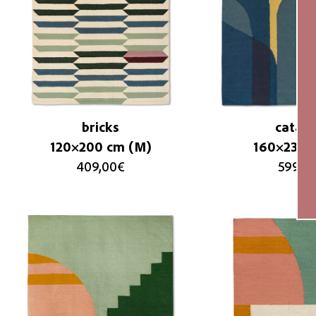
bricks
catara
120×200 cm (M)
160×230 c
409,00
€
599,0