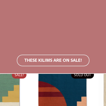
ct
talatat
m (L)
160×230 cm (L)
0
€
599,00
€
499,00
€
THESE KILIMS ARE ON SALE!
SALE!
SOLD OUT