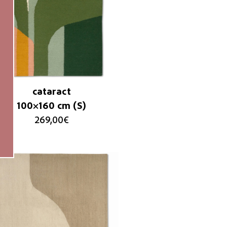
cataract
100×160 cm (S)
269,00
€