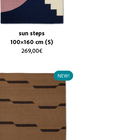
sun steps
100×160 cm (S)
269,00
€
NEW!