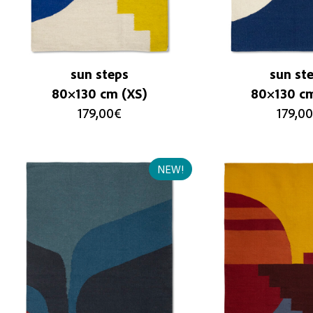
sun steps
sun st
80×130 cm (XS)
80×130 cm
179,00
€
179,00
NEW!