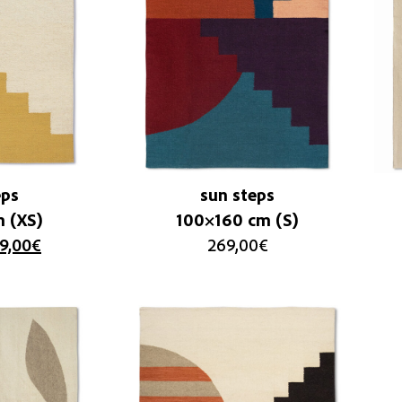
eps
sun steps
 (XS)
100×160 cm (S)
9,00
€
269,00
€