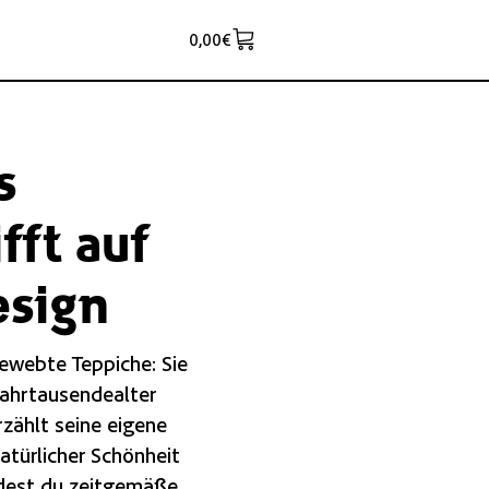
0,00
€
s
fft auf
esign
gewebte Teppiche: Sie
jahrtausendealter
rzählt seine eigene
atürlicher Schönheit
indest du zeitgemäße