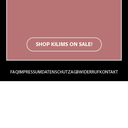
Instagram
Pinterest
SHOP KILIMS ON SALE!
Gefördert durch die Wirtschaftsagentur Wien.
FAQ
IMPRESSUM
DATENSCHUTZ
AGB
WIDERRUF
KONTAKT